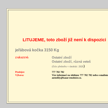
LITUJEME, toto zboží již není k dispozici
jeřábová kočka 3150 Kg
Ostatní zboží
ZAŘAZENÍ:
Ostatní zboží, různá veteš
)
(číslo předmětu v databázi:
2121
Prodejce:
777 782 782
Výbava:
Více informací na telefonu 777 782 782 nebo e-mailem
autodily@bazar-roudnice.cz.