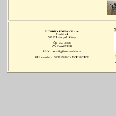
N
AUTODÍLY ROUDNICE s.r.o.
Roudnice 4
503 27 Lhota pod Libčany
IČO : 259 78 888
DIČ : CZ25978888
E-Mail : autodily@bazar-roudnice.cz
V
GPS souřadnice : 50°10´29.074"N 15°40´20.244"E
V