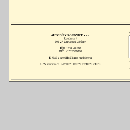
AUTODÍLY ROUDNICE s.r.o.
Roudnice 4
503 27 Lhota pod Libčany
IČO : 259 78 888
DIČ : CZ25978888
E-Mail : autodily@bazar-roudnice.cz
GPS souřadnice : 50°10´29.074"N 15°40´20.244"E