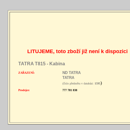
LITUJEME, toto zboží již není k dispozici
TATRA T815 - Kabina
ND TATRA
ZAŘAZENÍ:
TATRA
)
(číslo předmětu v databázi:
1595
Prodejce:
777 781 838